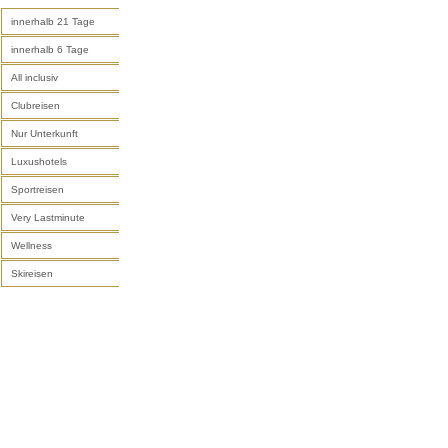
innerhalb 21 Tage
innerhalb 6 Tage
All inclusiv
Clubreisen
Nur Unterkunft
Luxushotels
Sportreisen
Very Lastminute
Wellness
Skireisen